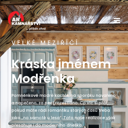
V E L K É M E Z I Ř Í Č Í
Kráska jménem
Modřenka
Pomněnkově modré kachle, na sporáku navařeno
a napečeno, za pecí rozestláno. Co víc si přát,
pokud máte rádi romantiku starých časů třeba
jako „na samotě u lesa“. Tato naše realizace však
přesahuje i do moderního dneška.